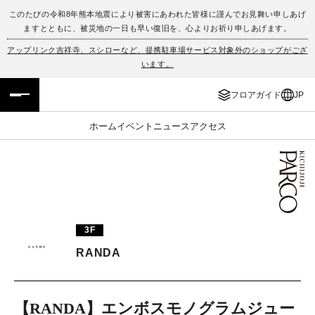
このたびの令和8年熊本地震により被害にあわれた皆様に謹んでお見舞い申しあげ
ますとともに、被災地の一日も早い復旧を、心よりお祈り申しあげます。
フロアガイド
ENGLISH
アップリンク吉祥寺、スシローなど、提携駐車場サービス対象外のショップがござ
います。
施設案内・アクセス
繁体字
フロアガイド
JP
イベント・ポップアップ
簡体字
ホーム
イベント
ニュース
アクセス
ニュース
한국어
レストラン・カフェ
ภาษาไทย
TAX FREE
日本語
3F
RANDA
PARCOメンバーズ
JP
【RANDA】エンボスモノグラムジュー