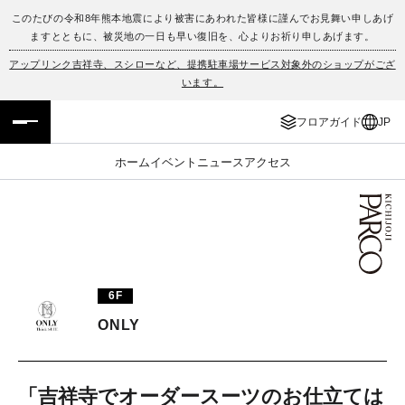
このたびの令和8年熊本地震により被害にあわれた皆様に謹んでお見舞い申しあげ
ますとともに、被災地の一日も早い復旧を、心よりお祈り申しあげます。
フロアガイド
ENGLISH
アップリンク吉祥寺、スシローなど、提携駐車場サービス対象外のショップがござ
います。
施設案内・アクセス
繁体字
フロアガイド
JP
イベント・ポップアップ
簡体字
ホーム
イベント
ニュース
アクセス
ニュース
한국어
レストラン・カフェ
ภาษาไทย
TAX FREE
日本語
6F
ONLY
PARCOメンバーズ
JP
「吉祥寺でオーダースーツのお仕立ては