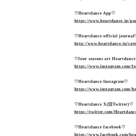
♡Heartdance App♡
https://www.heartdance.jp/pa
♡Heartdance official journa
http://www.heartdance.jp/cat
♡four seasons art Heartdanc
https://www.instagram.com/fo
♡Heartdance Instagram♡
https://www.instagram.com/he
♡Heartdance X(旧Twitter)♡
https://twitter.com/Heartdan
♡Heartdance facebook♡
https://www.facebook.com/hear