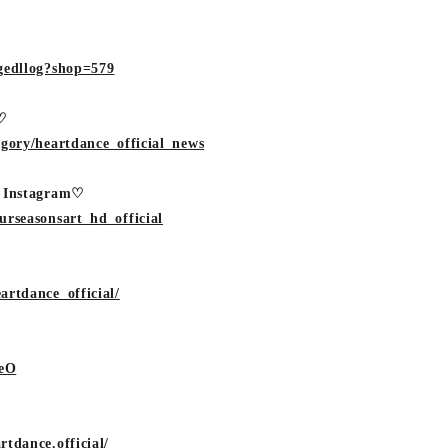
gedllog?shop=579
l♡
egory/heartdance_official_news
e Instagram♡
urseasonsart_hd_official
artdance_official/
ceO
tdance.official/