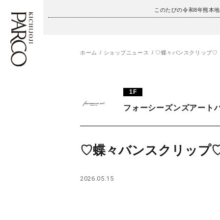
このたびの令和8年熊本
ホーム
ショップニュース
♡蝶々バンスクリップ♡
フロアガイド
ENGLISH
1F
施設案内・アクセス
繁体字
フォーシーズンズアート
イベント・ポップアップ
簡体字
ニュース
한국어
♡蝶々バンスクリップ
レストラン・カフェ
ภาษาไทย
2026.05.15
TAX FREE
日本語