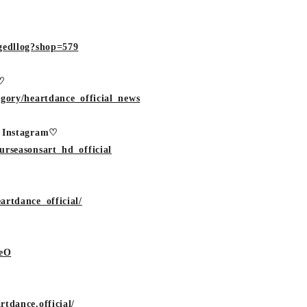
gedllog?shop=579
l♡
egory/heartdance_official_news
e Instagram♡
urseasonsart_hd_official
artdance_official/
ceO
tdance.official/