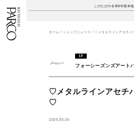
このたびの令和8年熊本
ホーム
ショップニュース
♡メタルラインアセチバ
フロアガイド
ENGLISH
1F
施設案内・アクセス
繁体字
フォーシーズンズアート
イベント・ポップアップ
簡体字
ニュース
한국어
♡メタルラインアセチ
♡
レストラン・カフェ
ภาษาไทย
TAX FREE
日本語
2026.05.26