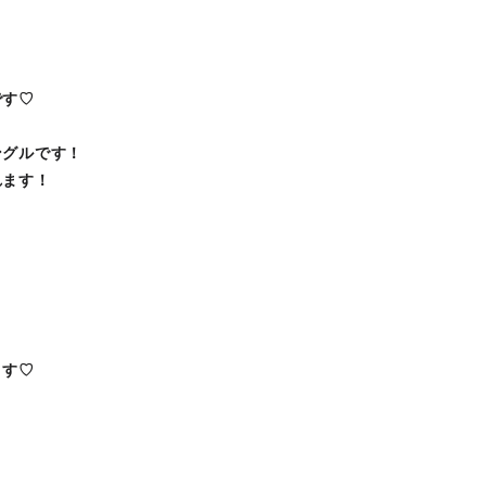
！
です♡
ングルです！
れます！
ます♡