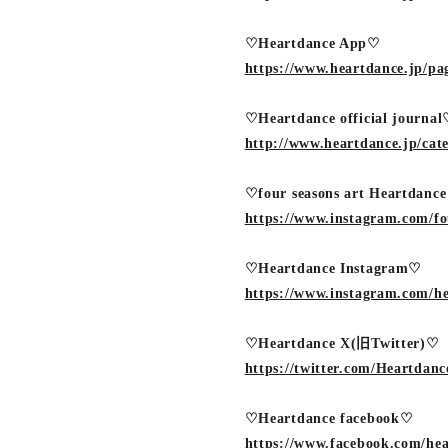
♡Heartdance App♡
https://www.heartdance.jp/pa
♡Heartdance official journa
http://www.heartdance.jp/cat
♡four seasons art Heartdanc
https://www.instagram.com/fo
♡Heartdance Instagram♡
https://www.instagram.com/he
♡Heartdance X(旧Twitter)♡
https://twitter.com/Heartdan
♡Heartdance facebook♡
https://www.facebook.com/hear