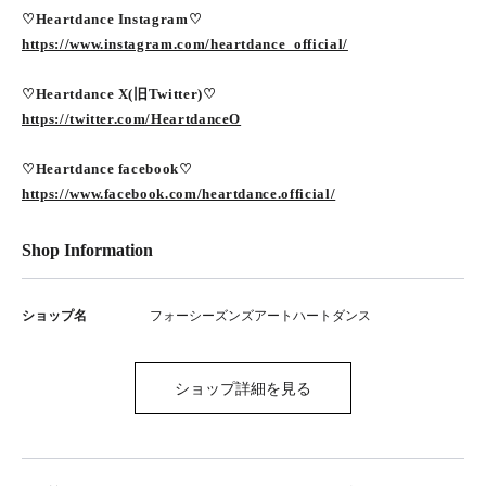
♡Heartdance Instagram♡
https://www.instagram.com/heartdance_official/
♡Heartdance X(旧Twitter)♡
https://twitter.com/HeartdanceO
♡Heartdance facebook♡
https://www.facebook.com/heartdance.official/
Shop Information
ショップ名
フォーシーズンズアートハートダンス
ショップ詳細を見る