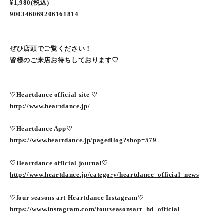
¥1,980(税込)
900346069206161814
ぜひ店頭でご覧ください！
皆様のご来店お待ちしております♡
♡Heartdance official site ♡
http://www.heartdance.jp/
♡Heartdance App♡
https://www.heartdance.jp/pagedllog?shop=579
♡Heartdance official journal♡
http://www.heartdance.jp/category/heartdance_official_news
♡four seasons art Heartdance Instagram♡
https://www.instagram.com/fourseasonsart_hd_official