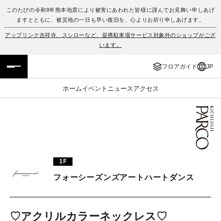
このたびの令和8年熊本地震により被害にあわれた皆様に謹んでお見舞い申しあげ
ますとともに、被災地の一日も早い復旧を、心よりお祈り申しあげます。
フロアガイド
ENGLISH
アップリンク吉祥寺、スシローなど、提携駐車場サービス対象外のショップがござ
います。
施設案内・アクセス
繁体字
フロアガイド
JP
イベント・ポップアップ
簡体字
ホーム
イベント
ニュース
アクセス
ニュース
한국어
レストラン・カフェ
ภาษาไทย
TAX FREE
日本語
1F
フォーシーズンズアートハートダンス
PARCOメンバーズ
JP
♡アクリルカラーネックレス♡