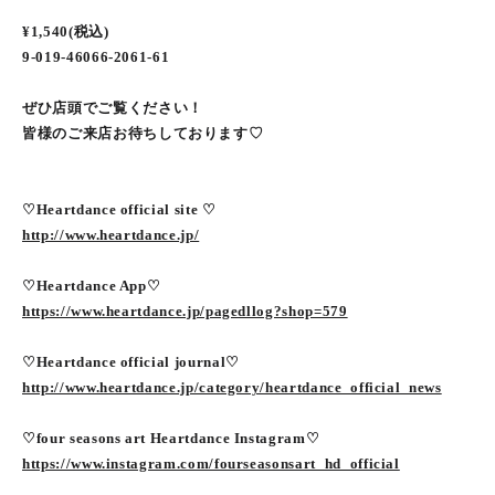
¥1,540(税込)
9-019-46066-2061-61
ぜひ店頭でご覧ください！
皆様のご来店お待ちしております♡
♡Heartdance official site ♡
http://www.heartdance.jp/
♡Heartdance App♡
https://www.heartdance.jp/pagedllog?shop=579
♡Heartdance official journal♡
http://www.heartdance.jp/category/heartdance_official_news
♡four seasons art Heartdance Instagram♡
https://www.instagram.com/fourseasonsart_hd_official