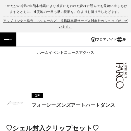
このたびの令和8年熊本地震により被害にあわれた皆様に謹んでお見舞い申しあげ
ますとともに、被災地の一日も早い復旧を、心よりお祈り申しあげます。
フロアガイド
ENGLISH
アップリンク吉祥寺、スシローなど、提携駐車場サービス対象外のショップがござ
います。
施設案内・アクセス
繁体字
フロアガイド
JP
イベント・ポップアップ
簡体字
ホーム
イベント
ニュース
アクセス
ニュース
한국어
レストラン・カフェ
ภาษาไทย
TAX FREE
日本語
1F
フォーシーズンズアートハートダンス
PARCOメンバーズ
JP
♡シェル封入クリップセット♡