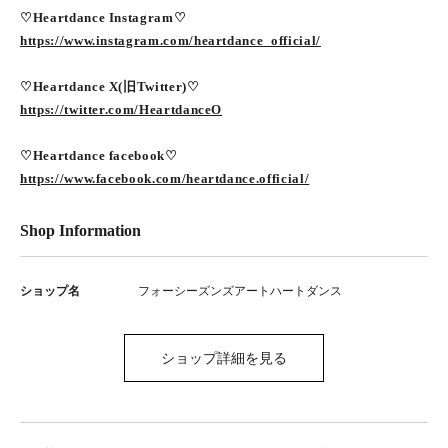
♡Heartdance Instagram♡
https://www.instagram.com/heartdance_official/
♡Heartdance X(旧Twitter)♡
https://twitter.com/HeartdanceO
♡Heartdance facebook♡
https://www.facebook.com/heartdance.official/
Shop Information
ショップ名
フォーシーズンズアートハートダンス
ショップ詳細を見る