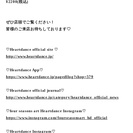
¥2200(税込)
ぜひ店頭でご覧ください！
皆様のご来店お待ちしております♡
♡Heartdance official site ♡
http://www.heartdance.jp/
♡Heartdance App♡
https://www.heartdance.jp/pagedllog?shop=579
♡Heartdance official journal♡
http://www.heartdance.jp/category/heartdance_official_news
♡four seasons art Heartdance Instagram♡
https://www.instagram.com/fourseasonsart_hd_official
♡Heartdance Instagram♡