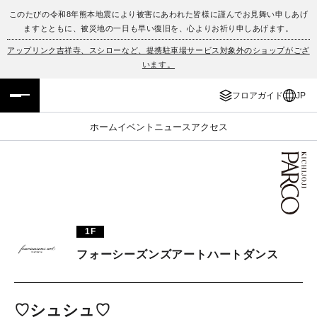
このたびの令和8年熊本地震により被害にあわれた皆様に謹んでお見舞い申しあげ
ますとともに、被災地の一日も早い復旧を、心よりお祈り申しあげます。
フロアガイド
ENGLISH
アップリンク吉祥寺、スシローなど、提携駐車場サービス対象外のショップがござ
います。
施設案内・アクセス
繁体字
フロアガイド
JP
イベント・ポップアップ
簡体字
ホーム
イベント
ニュース
アクセス
ニュース
한국어
レストラン・カフェ
ภาษาไทย
TAX FREE
日本語
1F
フォーシーズンズアートハートダンス
PARCOメンバーズ
JP
♡シュシュ♡