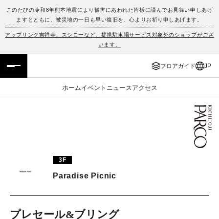
このたびの令和8年熊本地震により被害にあわれた皆様に謹んでお見舞い申しあげ
ますとともに、被災地の一日も早い復旧を、心よりお祈り申しあげます。
フロアガイド
ENGLISH
アップリンク吉祥寺、スシローなど、提携駐車場サービス対象外のショップがござ
います。
施設案内・アクセス
繁体字
フロアガイド
JP
イベント・ポップアップ
簡体字
ホーム
イベント
ニュース
アクセス
ニュース
한국어
レストラン・カフェ
ภาษาไทย
TAX FREE
日本語
3F
Paradise Picnic
PARCOメンバーズ
JP
プレセール&ブリング