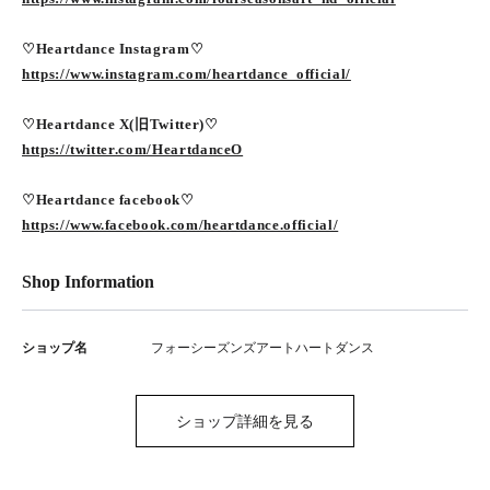
♡Heartdance Instagram♡
https://www.instagram.com/heartdance_official/
♡Heartdance X(旧Twitter)♡
https://twitter.com/HeartdanceO
♡Heartdance facebook♡
https://www.facebook.com/heartdance.official/
Shop Information
ショップ名
フォーシーズンズアートハートダンス
ショップ詳細を見る