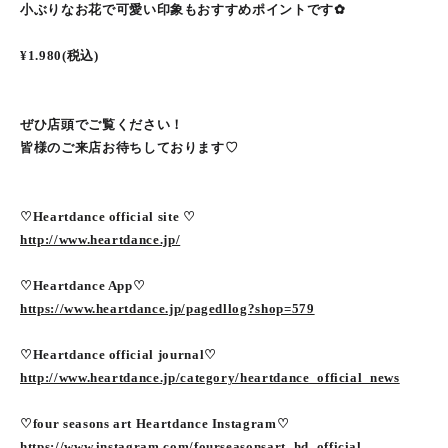
小ぶりなお花で可愛い印象もおすすめポイントです✿
¥1.980(税込)
ぜひ店頭でご覧ください！
皆様のご来店お待ちしております♡
♡Heartdance official site ♡
http://www.heartdance.jp/
♡Heartdance App♡
https://www.heartdance.jp/pagedllog?shop=579
♡Heartdance official journal♡
http://www.heartdance.jp/category/heartdance_official_news
♡four seasons art Heartdance Instagram♡
https://www.instagram.com/fourseasonsart_hd_official