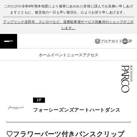
このたびの令和8年熊本地震により被害にあわれた皆様に謹んでお見舞い申しあげ
ますとともに、被災地の一日も早い復旧を、心よりお祈り申しあげます。
フロアガイド
ENGLISH
アップリンク吉祥寺、スシローなど、提携駐車場サービス対象外のショップがござ
います。
施設案内・アクセス
繁体字
フロアガイド
JP
イベント・ポップアップ
簡体字
ホーム
イベント
ニュース
アクセス
ニュース
한국어
レストラン・カフェ
ภาษาไทย
TAX FREE
日本語
1F
フォーシーズンズアートハートダンス
PARCOメンバーズ
JP
♡フラワーパーツ付きバンスクリップ