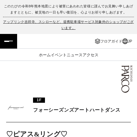
このたびの令和8年熊本地震により被害にあわれた皆様に謹んでお見舞い申しあげ
ますとともに、被災地の一日も早い復旧を、心よりお祈り申しあげます。
フロアガイド
ENGLISH
アップリンク吉祥寺、スシローなど、提携駐車場サービス対象外のショップがござ
います。
施設案内・アクセス
繁体字
フロアガイド
JP
イベント・ポップアップ
簡体字
ホーム
イベント
ニュース
アクセス
ニュース
한국어
レストラン・カフェ
ภาษาไทย
TAX FREE
日本語
1F
フォーシーズンズアートハートダンス
PARCOメンバーズ
JP
♡ピアス&リング♡