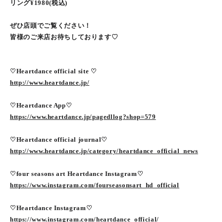
リング¥1980(税込)
ぜひ店頭でご覧ください！
皆様のご来店お待ちしております♡
♡Heartdance official site ♡
http://www.heartdance.jp/
♡Heartdance App♡
https://www.heartdance.jp/pagedllog?shop=579
♡Heartdance official journal♡
http://www.heartdance.jp/category/heartdance_official_news
♡four seasons art Heartdance Instagram♡
https://www.instagram.com/fourseasonsart_hd_official
♡Heartdance Instagram♡
https://www.instagram.com/heartdance_official/