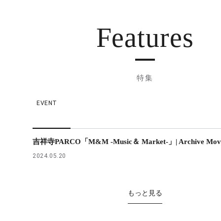
Features
特集
EVENT
吉祥寺PARCO「M&M -Music＆ Market-」| Archive Mov
2024.05.20
もっと見る