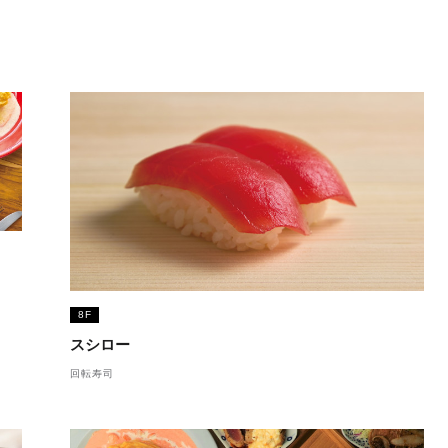
8F
スシロー
回転寿司