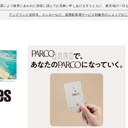
地震により被害にあわれた皆様に謹んでお見舞い申しあげますとともに、被災地の一日
アップリンク吉祥寺、スシローなど、提携駐車場サービス対象外のショップがご