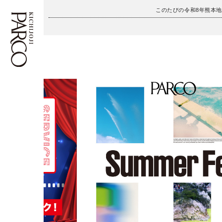
このたびの令和8年熊本
フロアガイド
ENGLISH
施設案内・アクセス
繁体字
イベント・ポップアップ
簡体字
ニュース
한국어
レストラン・カフェ
ภาษาไทย
TAX FREE
日本語