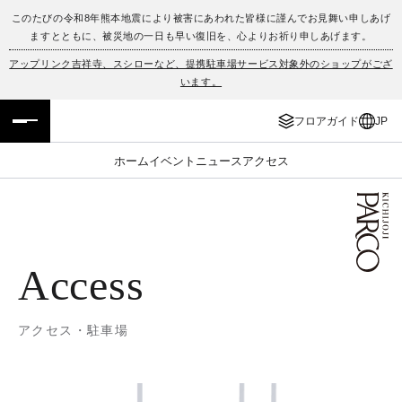
このたびの令和8年熊本地震により被害にあわれた皆様に謹んでお見舞い申しあげ
ますとともに、被災地の一日も早い復旧を、心よりお祈り申しあげます。
フロアガイド
ENGLISH
アップリンク吉祥寺、スシローなど、提携駐車場サービス対象外のショップがござ
います。
施設案内・アクセス
繁体字
フロアガイド
JP
イベント・ポップアップ
簡体字
ホーム
イベント
ニュース
アクセス
ニュース
한국어
レストラン・カフェ
ภาษาไทย
Access
TAX FREE
日本語
アクセス・駐車場
PARCOメンバーズ
JP