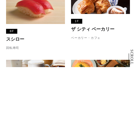
1F
ザ シティ ベーカリー
8F
ベーカリー・カフェ
スシロー
回転寿司
SCROLL
2F
スターバックス コーヒー
7F
カフェ
カワラ カフェ＆キッチン
カフェ