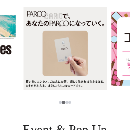
ニュース
한국어
レストラン・カフェ
ภาษาไทย
TAX FREE
日本語
PARCOメンバーズ
JP
2
1
3
4
Event & Pop Up