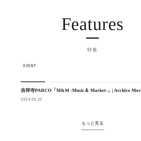
Features
特集
EVENT
吉祥寺PARCO「M&M -Music＆ Market-」| Archive Mov
2024.05.20
もっと見る