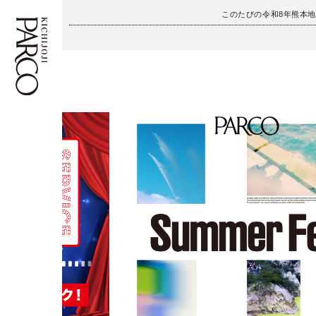
このたびの令和8年熊本
フロアガイド
ENGLISH
施設案内・アクセス
繁体字
イベント・ポップアップ
簡体字
ニュース
한국어
レストラン・カフェ
ภาษาไทย
TAX FREE
日本語