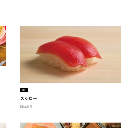
8F
スシロー
回転寿司