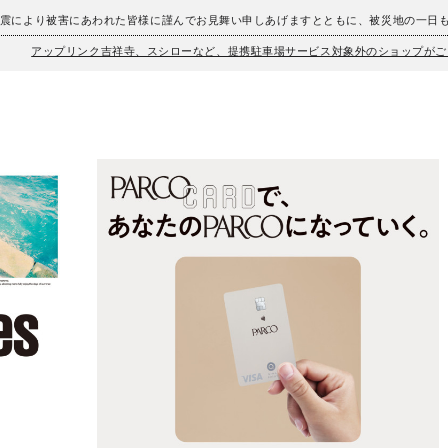
地震により被害にあわれた皆様に謹んでお見舞い申しあげますとともに、被災地の一日
アップリンク吉祥寺、スシローなど、提携駐車場サービス対象外のショップがご