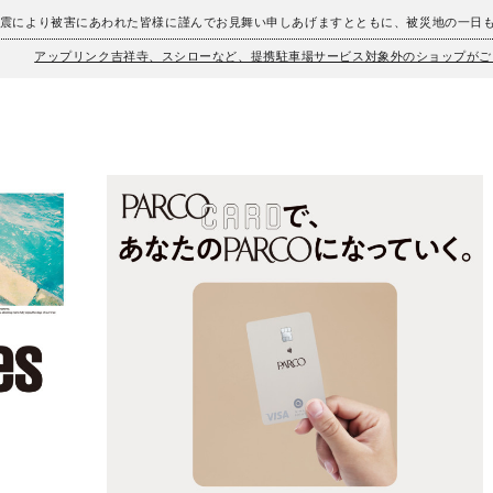
地震により被害にあわれた皆様に謹んでお見舞い申しあげますとともに、被災地の一日
アップリンク吉祥寺、スシローなど、提携駐車場サービス対象外のショップがご