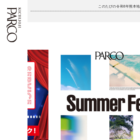
このたびの令和8年熊本
フロアガイド
ENGLISH
施設案内・アクセス
繁体字
イベント・ポップアップ
簡体字
ニュース
한국어
レストラン・カフェ
ภาษาไทย
TAX FREE
日本語