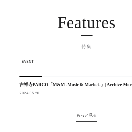
Features
特集
EVENT
吉祥寺PARCO「M&M -Music＆ Market-」| Archive Mov
2024.05.20
もっと見る