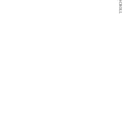
SCROLL
8F
スシロー
回転寿司