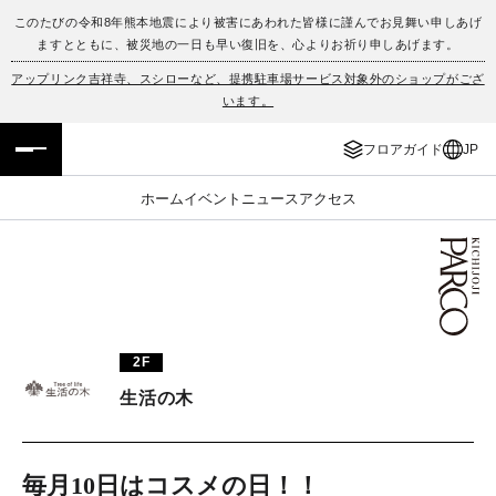
このたびの令和8年熊本地震により被害にあわれた皆様に謹んでお見舞い申しあげ
ますとともに、被災地の一日も早い復旧を、心よりお祈り申しあげます。
フロアガイド
ENGLISH
アップリンク吉祥寺、スシローなど、提携駐車場サービス対象外のショップがござ
います。
施設案内・アクセス
繁体字
フロアガイド
JP
イベント・ポップアップ
簡体字
ホーム
イベント
ニュース
アクセス
ニュース
한국어
レストラン・カフェ
ภาษาไทย
TAX FREE
日本語
2F
生活の木
PARCOメンバーズ
JP
毎月10日はコスメの日！！