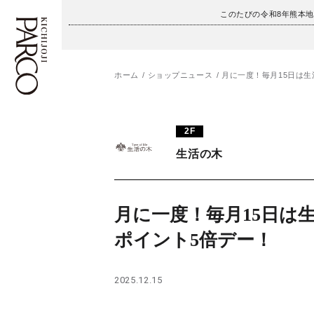
このたびの令和8年熊本
ホーム
ショップニュース
月に一度！毎月15日は生
フロアガイド
ENGLISH
2F
施設案内・アクセス
繁体字
生活の木
イベント・ポップアップ
簡体字
ニュース
한국어
月に一度！毎月15日は
ポイント5倍デー！
レストラン・カフェ
ภาษาไทย
TAX FREE
日本語
2025.12.15