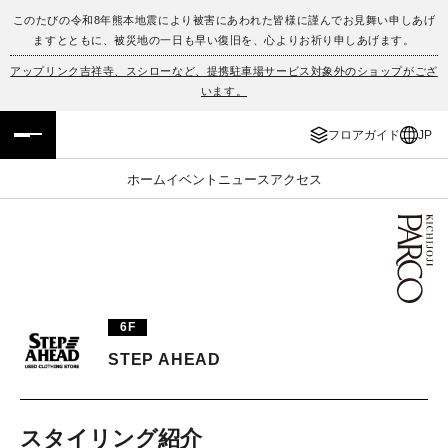
このたびの令和8年熊本地震により被害にあわれた皆様に謹んでお見舞い申しあげ
ますとともに、被災地の一日も早い復旧を、心よりお祈り申しあげます。
フロアガイド
ENGLISH
アップリンク吉祥寺、スシローなど、提携駐車場サービス対象外のショップがござ
います。
施設案内・アクセス
繁体字
フロアガイド
JP
イベント・ポップアップ
簡体字
ホーム
イベント
ニュース
アクセス
ニュース
한국어
レストラン・カフェ
ภาษาไทย
TAX FREE
日本語
6F
STEP AHEAD
PARCOメンバーズ
JP
スタイリング紹介