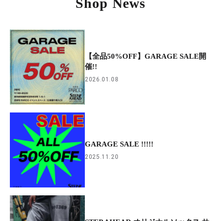
Shop News
【全品50%OFF】GARAGE SALE開
催!!
2026.01.08
GARAGE SALE !!!!!
2025.11.20