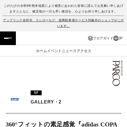
このたびの令和8年熊本地震により被害にあわれた皆様に謹んでお見舞い申しあげ
ますとともに、被災地の一日も早い復旧を、心よりお祈り申しあげます。
フロアガイド
ENGLISH
アップリンク吉祥寺、スシローなど、提携駐車場サービス対象外のショップがござ
います。
施設案内・アクセス
繁体字
フロアガイド
JP
イベント・ポップアップ
簡体字
ホーム
イベント
ニュース
アクセス
ニュース
한국어
レストラン・カフェ
ภาษาไทย
TAX FREE
日本語
5F
GALLERY・2
PARCOメンバーズ
JP
360°フィットの素足感覚『adidas COPA