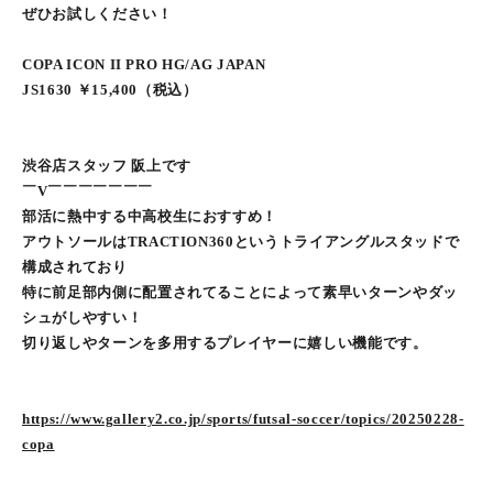
ぜひお試しください！
COPA ICON II PRO HG/AG JAPAN
JS1630 ￥15,400（税込）
渋谷店スタッフ 阪上です
￣V￣￣￣￣￣￣￣
部活に熱中する中高校生におすすめ！
アウトソールはTRACTION360というトライアングルスタッドで
構成されており
特に前足部内側に配置されてることによって素早いターンやダッ
シュがしやすい！
切り返しやターンを多用するプレイヤーに嬉しい機能です。
https://www.gallery2.co.jp/sports/futsal-soccer/topics/20250228-
copa