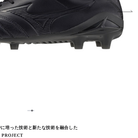
5
1
2
3
4
でに培った技術と新たな技術を融合した
PROJECT