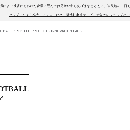
地震により被害にあわれた皆様に謹んでお見舞い申しあげますとともに、被災地の一日
アップリンク吉祥寺、スシローなど、提携駐車場サービス対象外のショップがご
TBALL 『REBUILD PROJECT／INNOVATION PACK』
OTBALL
／