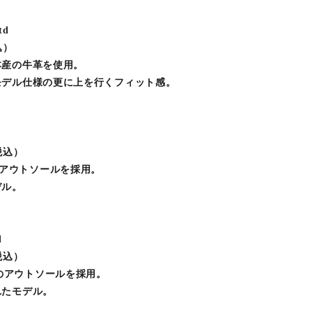
td
込）
本産の牛革を使用。
モデル仕様の更に上を行くフィット感。
（税込）
PANのアウトソールを採用。
デル。
d
（税込）
APANのアウトソールを採用。
れたモデル。