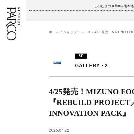
このたびの令和8年熊本
ホーム
ショップニュース
4/25発売！MIZUNO FOO
フロアガイド
ENGLISH
5F
施設案内・アクセス
繁体字
GALLERY・2
イベント・ポップアップ
簡体字
ニュース
한국어
4/25発売！MIZUNO FO
『REBUILD PROJECT
レストラン・カフェ
ภาษาไทย
INNOVATION PACK』
TAX FREE
日本語
2025.04.22