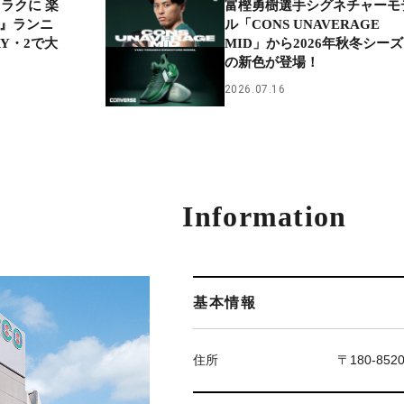
ラクに 楽
富樫勇樹選手シグネチャーモ
A』ランニ
ル「CONS UNAVERAGE
RY・2で大
MID」から2026年秋冬シー
の新色が登場！
2026.07.16
Information
基本情報
住所
〒180-85