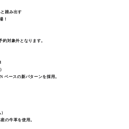
へと踏み出す
登場！
発売！ ※予約対象外となります。
d
込）
APAN ベースの新パターンを採用。
！
込）
本産の牛革を使用。