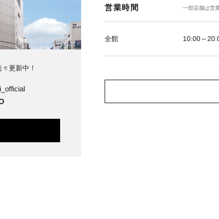
営業時間
一部店舗は営
全館
10:00～20:
続々更新中！
_official
O