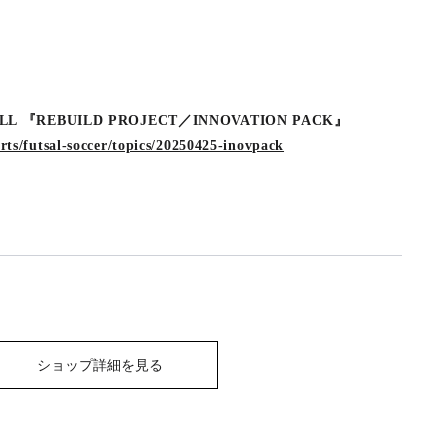
LL 『REBUILD PROJECT／INNOVATION PACK』
rts/futsal-soccer/topics/20250425-inovpack
ショップ詳細を見る