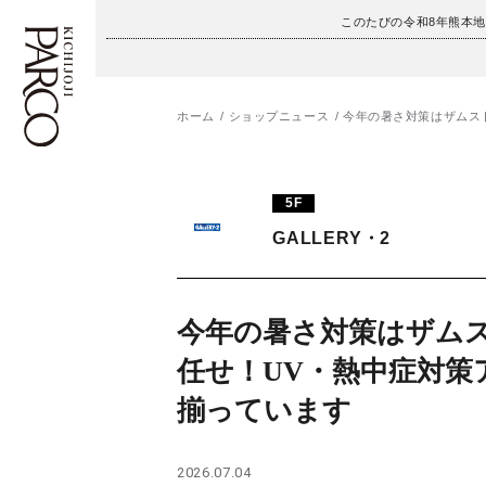
このたびの令和8年熊本
ホーム
ショップニュース
今年の暑さ対策はザムス
フロアガイド
ENGLISH
5F
施設案内・アクセス
繁体字
GALLERY・2
イベント・ポップアップ
簡体字
ニュース
한국어
今年の暑さ対策はザム
任せ！UV・熱中症対策
レストラン・カフェ
ภาษาไทย
揃っています
TAX FREE
日本語
2026.07.04