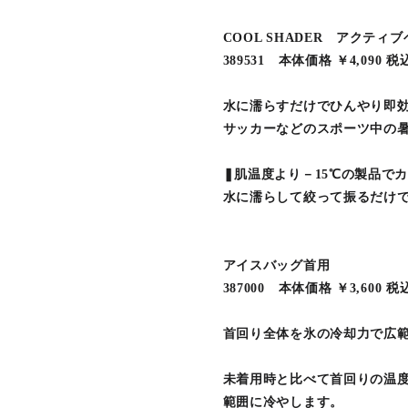
COOL SHADER アクティ
389531 本体価格 ￥4,090 税
水に濡らすだけでひんやり即
サッカーなどのスポーツ中の暑
❚肌温度より－15℃の製品で
水に濡らして絞って振るだけ
アイスバッグ首用
387000 本体価格 ￥3,600 税
首回り全体を氷の冷却力で広
未着用時と比べて首回りの温度
範囲に冷やします。