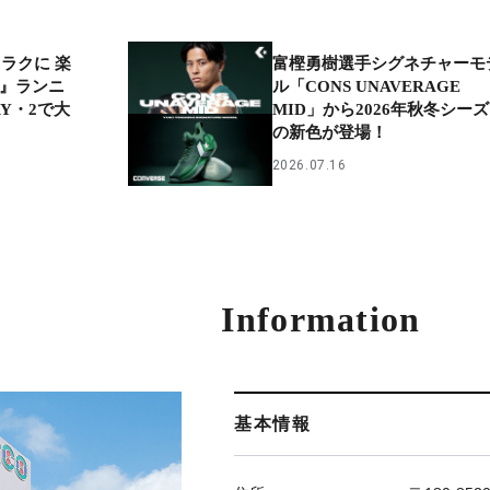
ラクに 楽
富樫勇樹選手シグネチャーモ
A』ランニ
ル「CONS UNAVERAGE
RY・2で大
MID」から2026年秋冬シー
の新色が登場！
2026.07.16
Information
基本情報