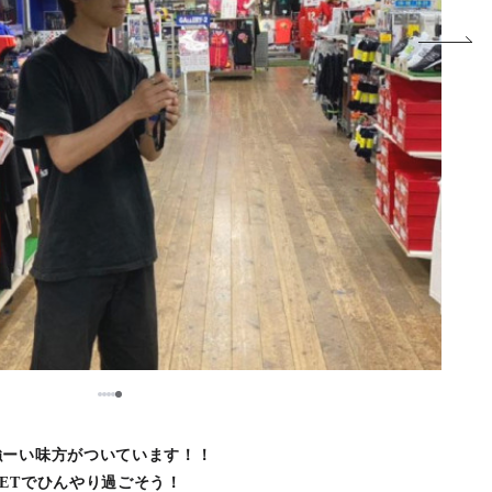
5
1
2
3
4
強ーい味方がついています！！
ETでひんやり過ごそう！