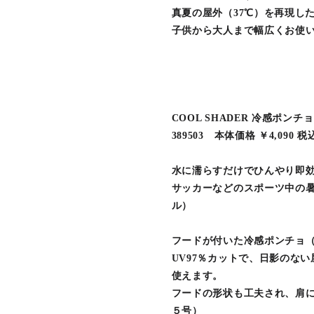
真夏の屋外（37℃）を再現した
子供から大人まで幅広くお使
COOL SHADER 冷感ポン
389503 本体価格 ￥4,090 税
水に濡らすだけでひんやり即
サッカーなどのスポーツ中の暑
ル）
フードが付いた冷感ポンチョ
UV97％カットで、日影のな
使えます。
フードの形状も工夫され、肩
５号）