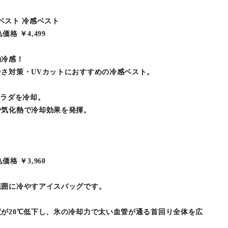
ブベスト 冷感ベスト
込価格 ￥4,499
効冷感！
さ対策・UVカットにおすすめの冷感ベスト。
カラダを冷却。
で気化熱で冷却効果を発揮。
込価格 ￥3,960
範囲に冷やすアイスバッグです。
が20℃低下し、氷の冷却力で太い血管が通る首回り全体を広