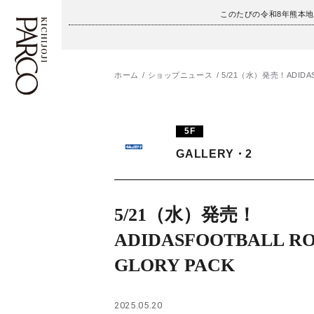
このたびの令和8年熊本
ホーム
ショップニュース
5/21（水）発売！ADIDAS
フロアガイド
ENGLISH
5F
施設案内・アクセス
繁体字
GALLERY・2
イベント・ポップアップ
簡体字
ニュース
한국어
5/21（水）発売！
ADIDASFOOTBALL R
レストラン・カフェ
ภาษาไทย
GLORY PACK
TAX FREE
日本語
2025.05.20