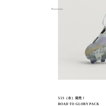
5/21（水）発売！
ROAD TO GLORY PACK