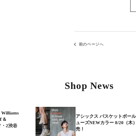
前のページへ
Shop News
illiams
アシックス バスケットボー
ET＆
ューズNEWカラー 8/20（木
Y・2渋谷
売！