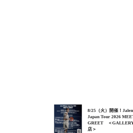
8/25（火）開催！Jalen W
Japan Tour 2026 ME
GREET ＜GALLER
店＞