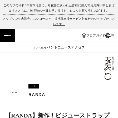
このたびの令和8年熊本地震により被害にあわれた皆様に謹んでお見舞い申しあげ
ますとともに、被災地の一日も早い復旧を、心よりお祈り申しあげます。
フロアガイド
ENGLISH
アップリンク吉祥寺、スシローなど、提携駐車場サービス対象外のショップがござ
います。
施設案内・アクセス
繁体字
フロアガイド
JP
イベント・ポップアップ
簡体字
ホーム
イベント
ニュース
アクセス
ニュース
한국어
レストラン・カフェ
ภาษาไทย
TAX FREE
日本語
3F
RANDA
PARCOメンバーズ
JP
【RANDA】新作！ビジューストラップ