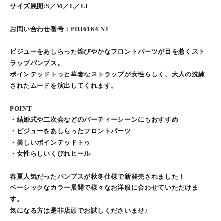
サイズ展開:S／M／L／LL
お問い合わせ番号：PD36164 N1
ビジューをあしらった煌びやかなフロントパーツが目を惹くスト
ラップパンプス。
ポインテッドトゥと華奢なストラップが女性らしく、大人の洗練
されたムードを演出してくれます。
POINT
・結婚式や二次会などのパーティーシーンにもおすすめ
・ビジューをあしらったフロントパーツ
・美しいポインテッドトゥ
・女性らしいくびれヒール
春夏人気だったパンプスが秋冬仕様で新発売されました！
ベーシックなカラー展開で様々なお洋服に合わせていただけま
す。
気になる方は是非店頭でお試しくださいませ♪