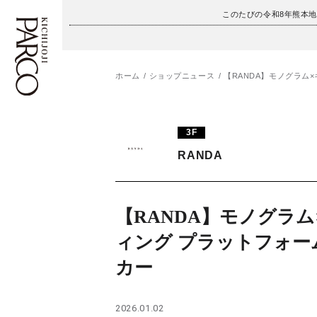
このたびの令和8年熊本
ホーム
ショップニュース
【RANDA】モノグラム
フロアガイド
ENGLISH
3F
施設案内・アクセス
繁体字
RANDA
イベント・ポップアップ
簡体字
ニュース
한국어
【RANDA】モノグラム
ィング プラットフォー
レストラン・カフェ
ภาษาไทย
カー
TAX FREE
日本語
2026.01.02