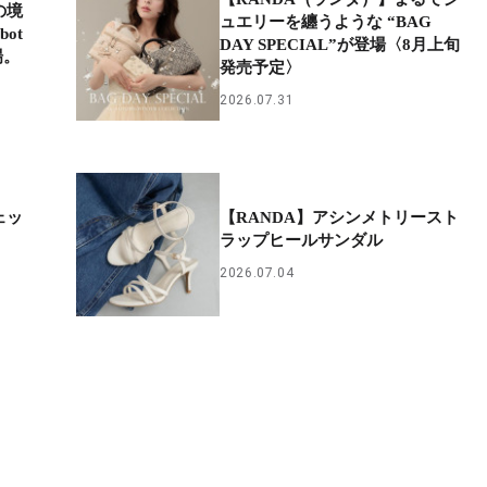
の境
ュエリーを纏うような “BAG
ot
DAY SPECIAL”が登場〈8月上旬
場。
発売予定〉
2026.07.31
ェッ
【RANDA】アシンメトリースト
ラップヒールサンダル
2026.07.04