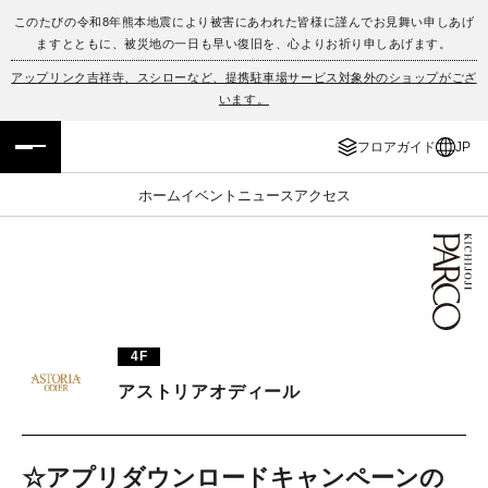
このたびの令和8年熊本地震により被害にあわれた皆様に謹んでお見舞い申しあげ
ますとともに、被災地の一日も早い復旧を、心よりお祈り申しあげます。
フロアガイド
ENGLISH
アップリンク吉祥寺、スシローなど、提携駐車場サービス対象外のショップがござ
います。
施設案内・アクセス
繁体字
フロアガイド
JP
イベント・ポップアップ
簡体字
ホーム
イベント
ニュース
アクセス
ニュース
한국어
レストラン・カフェ
ภาษาไทย
TAX FREE
日本語
4F
アストリアオディール
PARCOメンバーズ
JP
☆アプリダウンロードキャンペーンの