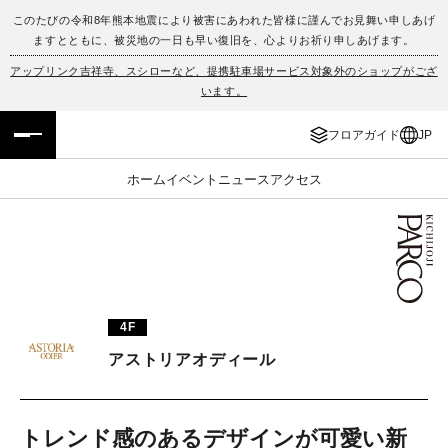
このたびの令和8年熊本地震により被害にあわれた皆様に謹んでお見舞い申しあげ
ますとともに、被災地の一日も早い復旧を、心よりお祈り申しあげます。
フロアガイド
ENGLISH
アップリンク吉祥寺、スシローなど、提携駐車場サービス対象外のショップがござ
います。
施設案内・アクセス
繁体字
フロアガイド
JP
イベント・ポップアップ
簡体字
ホーム
イベント
ニュース
アクセス
ニュース
한국어
レストラン・カフェ
ภาษาไทย
TAX FREE
日本語
4F
アストリアオディール
PARCOメンバーズ
JP
トレンド感のあるデザインが可愛い新