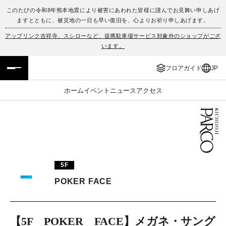
このたびの令和8年熊本地震により被害にあわれた皆様に謹んでお見舞い申しあげ
ますとともに、被災地の一日も早い復旧を、心よりお祈り申しあげます。
フロアガイド
ENGLISH
アップリンク吉祥寺、スシローなど、提携駐車場サービス対象外のショップがござ
います。
施設案内・アクセス
繁体字
フロアガイド
JP
イベント・ポップアップ
簡体字
ホーム
イベント
ニュース
アクセス
ニュース
한국어
レストラン・カフェ
ภาษาไทย
TAX FREE
日本語
5F
POKER FACE
PARCOメンバーズ
JP
【5F POKER FACE】メガネ・サング