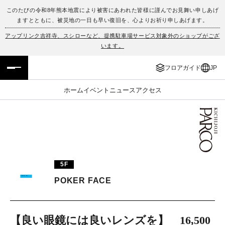
このたびの令和8年熊本地震により被害にあわれた皆様に謹んでお見舞い申しあげ
ますとともに、被災地の一日も早い復旧を、心よりお祈り申しあげます。
フロアガイド
ENGLISH
アップリンク吉祥寺、スシローなど、提携駐車場サービス対象外のショップがござ
います。
施設案内・アクセス
繁体字
フロアガイド
JP
イベント・ポップアップ
簡体字
ホーム
イベント
ニュース
アクセス
ニュース
한국어
レストラン・カフェ
ภาษาไทย
TAX FREE
日本語
5F
POKER FACE
PARCOメンバーズ
JP
【良い眼鏡には良いレンズを】 16,500