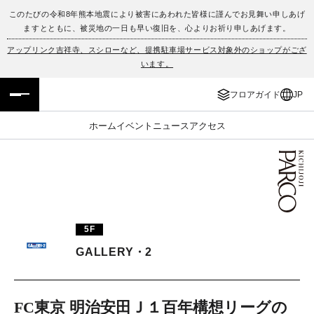
このたびの令和8年熊本地震により被害にあわれた皆様に謹んでお見舞い申しあげ
ますとともに、被災地の一日も早い復旧を、心よりお祈り申しあげます。
フロアガイド
ENGLISH
アップリンク吉祥寺、スシローなど、提携駐車場サービス対象外のショップがござ
います。
施設案内・アクセス
繁体字
フロアガイド
JP
イベント・ポップアップ
簡体字
ホーム
イベント
ニュース
アクセス
ニュース
한국어
レストラン・カフェ
ภาษาไทย
TAX FREE
日本語
5F
GALLERY・2
PARCOメンバーズ
JP
FC東京 明治安田Ｊ１百年構想リーグの