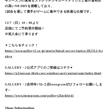
今シーズンの素材もストレッチジャガードメッシュと吸汗速乾性
の高いNB DRYを搭載しており、
1試合を通して選手がゲームに集中できる快適な仕様です。
12/7（日）10：00より
店頭にてご予約受付開始！
※前入金にて承ります
▼こちらをチェック！
https://www.gallery2.co.jp/sports/futsal-soccer/topics/202512-fct
okyo
GALLERY・2公式アプリのご登録はコチラ▼
https://g2storage.blob.core.windows.net/content/app/index.html
GALLERY・2吉祥寺パルコ店Instagramぜひフォローお願いしま
す♪
https://www.instagram.com/gallery2kichijoji/
Shop Information