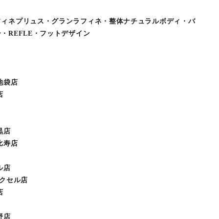
フィネプリュス・グランラフィネ・整体ナチュラルボディ・バ
・REFLE・フットデザイン
池袋店
店
黒店
比寿店
ル店
エクセル店
店
野店