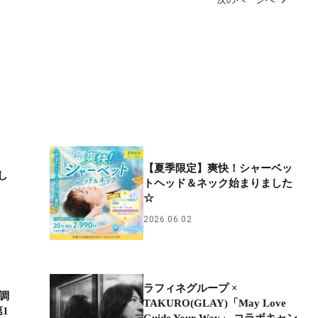
【夏季限定】爽快！シャーベッ
し
トヘッド＆ネック始まりました
☆
2026.06.02
ラフィネグループ ×
®調
TAKURO(GLAY)「May Love
1