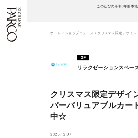
このたびの令和8年熊本
ホーム
ショップニュース
クリスマス限定デザイン
フロアガイド
ENGLISH
3F
施設案内・アクセス
繁体字
リラクゼーションスペース
イベント・ポップアップ
簡体字
ニュース
한국어
クリスマス限定デザイ
パーバリュアブルカー
レストラン・カフェ
ภาษาไทย
中☆
TAX FREE
日本語
2025.12.07