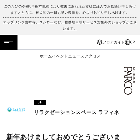
このたびの令和8年熊本地震により被害にあわれた皆様に謹んでお見舞い申しあげ
ますとともに、被災地の一日も早い復旧を、心よりお祈り申しあげます。
フロアガイド
ENGLISH
アップリンク吉祥寺、スシローなど、提携駐車場サービス対象外のショップがござ
います。
施設案内・アクセス
繁体字
フロアガイド
JP
イベント・ポップアップ
簡体字
ホーム
イベント
ニュース
アクセス
ニュース
한국어
レストラン・カフェ
ภาษาไทย
TAX FREE
日本語
3F
リラクゼーションスペース ラフィネ
PARCOメンバーズ
JP
新年あけましておめでとうございま