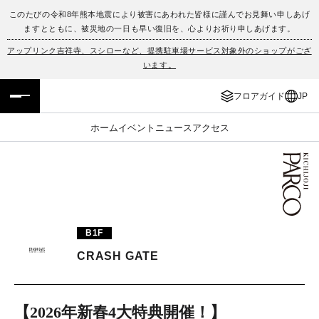
このたびの令和8年熊本地震により被害にあわれた皆様に謹んでお見舞い申しあげ
ますとともに、被災地の一日も早い復旧を、心よりお祈り申しあげます。
フロアガイド
ENGLISH
アップリンク吉祥寺、スシローなど、提携駐車場サービス対象外のショップがござ
います。
施設案内・アクセス
繁体字
フロアガイド
JP
イベント・ポップアップ
簡体字
ホーム
イベント
ニュース
アクセス
ニュース
한국어
レストラン・カフェ
ภาษาไทย
TAX FREE
日本語
B1F
CRASH GATE
PARCOメンバーズ
JP
【2026年新春4大特典開催！】