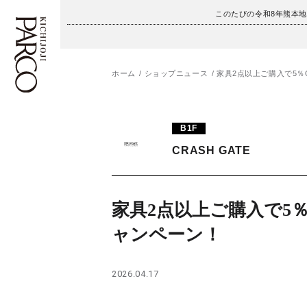
このたびの令和8年熊本
ホーム
ショップニュース
家具2点以上ご購入で5％
フロアガイド
ENGLISH
B1F
施設案内・アクセス
繁体字
CRASH GATE
イベント・ポップアップ
簡体字
ニュース
한국어
家具2点以上ご購入で5％
ャンペーン！
レストラン・カフェ
ภาษาไทย
TAX FREE
日本語
2026.04.17