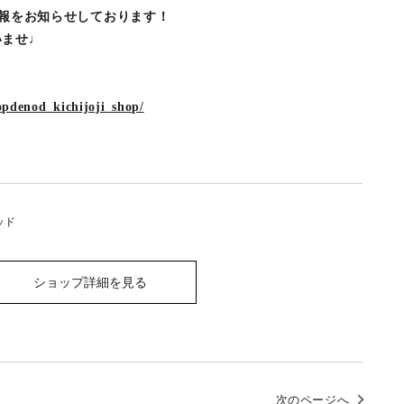
な情報をお知らせしております！
いませ♩
pdenod_kichijoji_shop/
ッド
ショップ詳細を見る
次のページへ