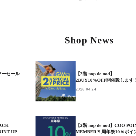
Shop News
】サマーセール
【2階 nop de nod】
2BUY10%OFF開催致します
2026.04.24
LACK
【2階 nop de nod】COO POI
OINT UP
MEMBER'S 周年祭10％ポイ