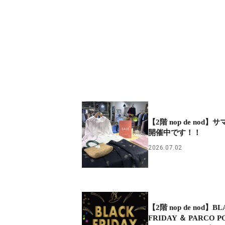
【2階 nop de nod
開催中です！！
2026.07.02
【2階 nop de nod】B
FRIDAY ＆ PARCO P