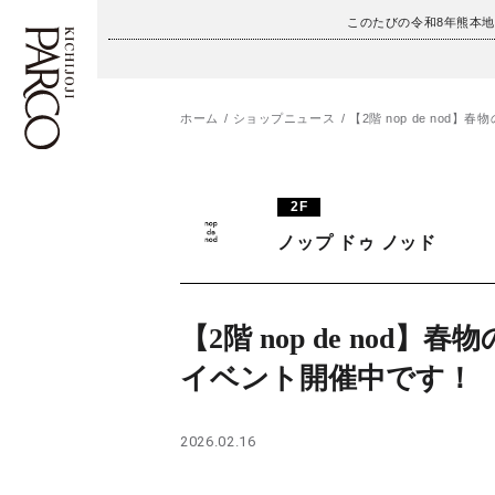
このたびの令和8年熊本
ホーム
ショップニュース
【2階 nop de nod
フロアガイド
ENGLISH
2F
施設案内・アクセス
繁体字
ノップ ドゥ ノッド
イベント・ポップアップ
簡体字
ニュース
한국어
【2階 nop de nod】
イベント開催中です！
レストラン・カフェ
ภาษาไทย
TAX FREE
日本語
2026.02.16