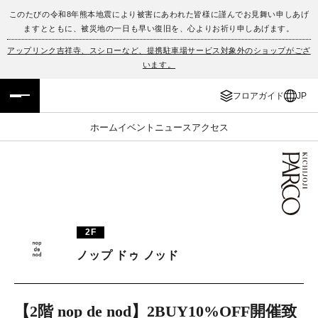
このたびの令和8年熊本地震により被害にあわれた皆様に謹んでお見舞い申しあげ
ますとともに、被災地の一日も早い復旧を、心よりお祈り申しあげます。
フロアガイド
ENGLISH
アップリンク吉祥寺、スシローなど、提携駐車場サービス対象外のショップがござ
います。
施設案内・アクセス
繁体字
フロアガイド
JP
イベント・ポップアップ
簡体字
ホーム
イベント
ニュース
アクセス
ニュース
한국어
レストラン・カフェ
ภาษาไทย
TAX FREE
日本語
2F
ノップ ドゥ ノッド
PARCOメンバーズ
JP
【2階 nop de nod】2BUY10%OFF開催致