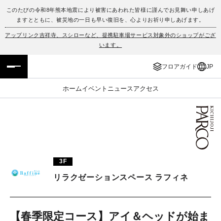
このたびの令和8年熊本地震により被害にあわれた皆様に謹んでお見舞い申しあげ
ますとともに、被災地の一日も早い復旧を、心よりお祈り申しあげます。
フロアガイド
ENGLISH
アップリンク吉祥寺、スシローなど、提携駐車場サービス対象外のショップがござ
います。
施設案内・アクセス
繁体字
フロアガイド
JP
イベント・ポップアップ
簡体字
ホーム
イベント
ニュース
アクセス
ニュース
한국어
レストラン・カフェ
ภาษาไทย
TAX FREE
日本語
3F
リラクゼーションスペース ラフィネ
PARCOメンバーズ
JP
【春季限定コース】アイ＆ヘッドが始ま