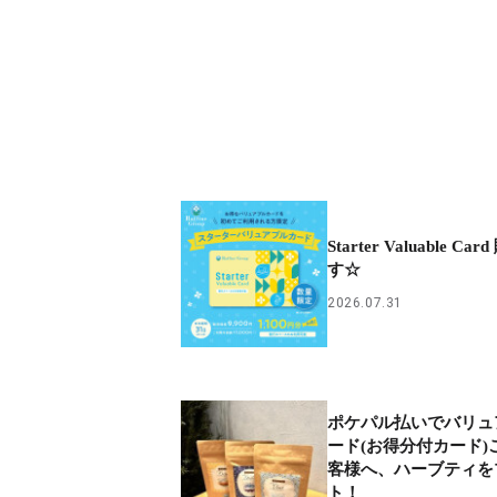
Starter Valuable C
す☆
2026.07.31
ポケパル払いでバリュ
ード(お得分付カード)
客様へ、ハーブティを
ト！