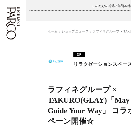
このたびの令和8年熊本
ホーム
ショップニュース
ラフィネグループ × TAKUR
フロアガイド
ENGLISH
3F
施設案内・アクセス
繁体字
リラクゼーションスペース
イベント・ポップアップ
簡体字
ニュース
한국어
ラフィネグループ ×
TAKURO(GLAY)「May 
レストラン・カフェ
ภาษาไทย
Guide Your Way」 
TAX FREE
日本語
ペーン開催☆