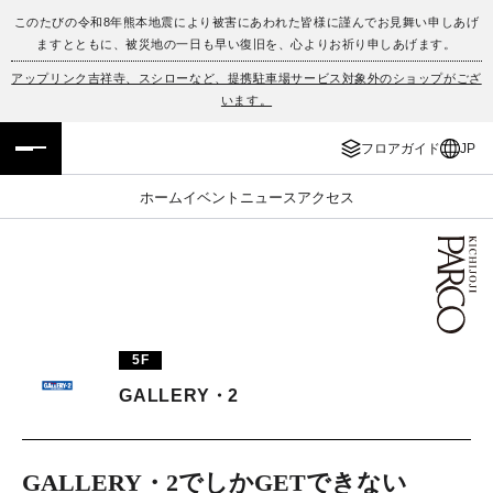
このたびの令和8年熊本地震により被害にあわれた皆様に謹んでお見舞い申しあげ
ますとともに、被災地の一日も早い復旧を、心よりお祈り申しあげます。
フロアガイド
ENGLISH
アップリンク吉祥寺、スシローなど、提携駐車場サービス対象外のショップがござ
います。
施設案内・アクセス
繁体字
フロアガイド
JP
イベント・ポップアップ
簡体字
ホーム
イベント
ニュース
アクセス
ニュース
한국어
レストラン・カフェ
ภาษาไทย
TAX FREE
日本語
5F
GALLERY・2
PARCOメンバーズ
JP
GALLERY・2でしかGETできない