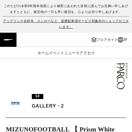
このたびの令和8年熊本地震により被害にあわれた皆様に謹んでお見舞い申しあげ
ますとともに、被災地の一日も早い復旧を、心よりお祈り申しあげます。
フロアガイド
ENGLISH
アップリンク吉祥寺、スシローなど、提携駐車場サービス対象外のショップがござ
います。
施設案内・アクセス
繁体字
フロアガイド
JP
イベント・ポップアップ
簡体字
ホーム
イベント
ニュース
アクセス
ニュース
한국어
レストラン・カフェ
ภาษาไทย
TAX FREE
日本語
5F
GALLERY・2
PARCOメンバーズ
JP
MIZUNOFOOTBALL 【 Prism White