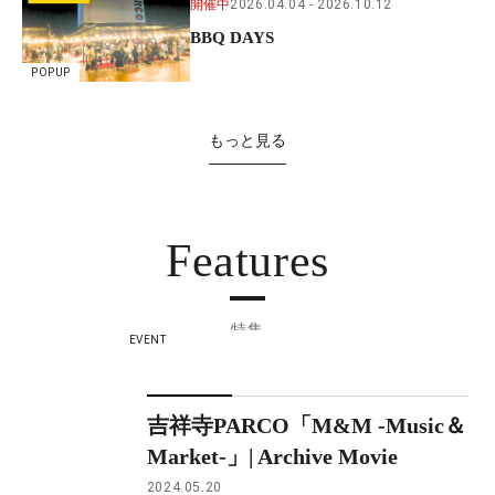
開催中
2026.04.04
2026.10.12
BBQ DAYS
POPUP
もっと見る
Features
特集
EVENT
吉祥寺PARCO「M&M -Music＆
Market-」| Archive Movie
2024.05.20