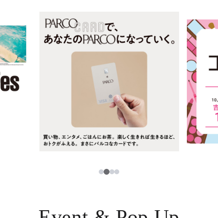
ニュース
한국어
レストラン・カフェ
ภาษาไทย
TAX FREE
日本語
PARCOメンバーズ
JP
3
1
2
4
Event & Pop Up