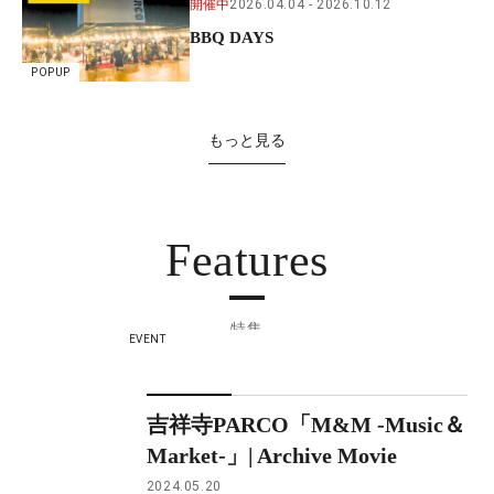
開催中
2026.04.04
2026.10.12
BBQ DAYS
POPUP
もっと見る
Features
特集
EVENT
吉祥寺PARCO「M&M -Music＆
Market-」| Archive Movie
2024.05.20