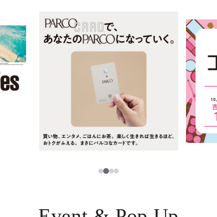
ニュース
한국어
レストラン・カフェ
ภาษาไทย
TAX FREE
日本語
PARCOメンバーズ
JP
2
1
3
4
Event & Pop Up