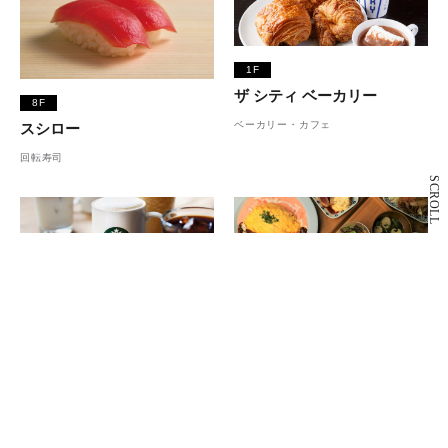
1F
ザ シティ ベーカリー
8F
ベーカリー・カフェ
スシロー
回転寿司
SCROLL
2F
スターバックス コーヒー
7F
カフェ
カワラ カフェ＆キッチン
カフェ