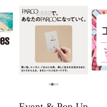
ニュース
한국어
レストラン・カフェ
ภาษาไทย
TAX FREE
日本語
PARCOメンバーズ
JP
3
1
2
4
Event & Pop Up