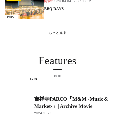
開催中
2026.04.04
2026.10.12
BBQ DAYS
POPUP
もっと見る
Features
特集
EVENT
吉祥寺PARCO「M&M -Music＆
Market-」| Archive Movie
2024.05.20