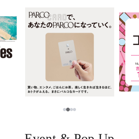
ニュース
한국어
レストラン・カフェ
ภาษาไทย
TAX FREE
日本語
PARCOメンバーズ
JP
2
1
3
4
Event & Pop Up