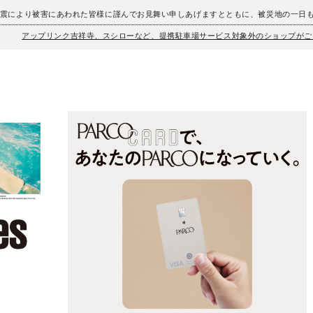
地震により被害にあわれた皆様に謹んでお見舞い申しあげますとともに、被災地の一日
アップリンク吉祥寺、スシローなど、提携駐車場サービス対象外のショップがご