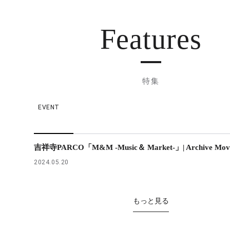
Features
特集
EVENT
吉祥寺PARCO「M&M -Music＆ Market-」| Archive Mov
2024.05.20
もっと見る