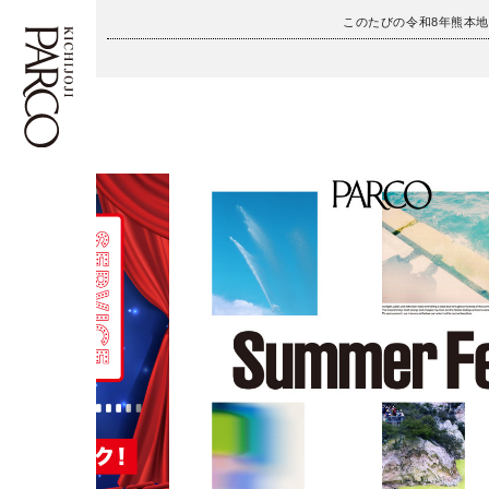
このたびの令和8年熊本
フロアガイド
ENGLISH
施設案内・アクセス
繁体字
イベント・ポップアップ
簡体字
ニュース
한국어
レストラン・カフェ
ภาษาไทย
TAX FREE
日本語