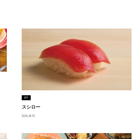
8F
スシロー
回転寿司