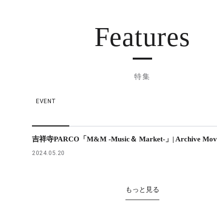
Features
特集
EVENT
吉祥寺PARCO「M&M -Music＆ Market-」| Archive Mov
2024.05.20
もっと見る