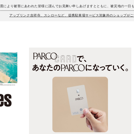
地震により被害にあわれた皆様に謹んでお見舞い申しあげますとともに、被災地の一日
アップリンク吉祥寺、スシローなど、提携駐車場サービス対象外のショップがご