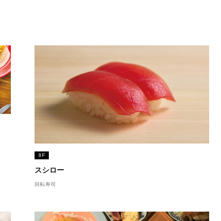
8F
スシロー
回転寿司