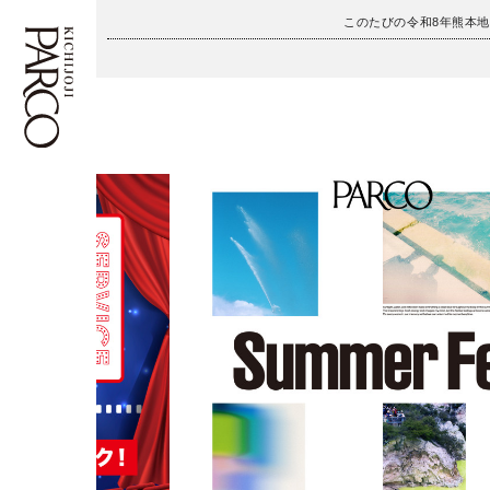
このたびの令和8年熊本
フロアガイド
ENGLISH
施設案内・アクセス
繁体字
イベント・ポップアップ
簡体字
ニュース
한국어
レストラン・カフェ
ภาษาไทย
TAX FREE
日本語