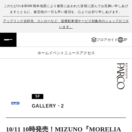
このたびの令和8年熊本地震により被害にあわれた皆様に謹んでお見舞い申しあげ
ますとともに、被災地の一日も早い復旧を、心よりお祈り申しあげます。
フロアガイド
ENGLISH
アップリンク吉祥寺、スシローなど、提携駐車場サービス対象外のショップがござ
います。
施設案内・アクセス
繁体字
フロアガイド
JP
イベント・ポップアップ
簡体字
ホーム
イベント
ニュース
アクセス
ニュース
한국어
レストラン・カフェ
ภาษาไทย
TAX FREE
日本語
5F
GALLERY・2
PARCOメンバーズ
JP
10/11 10時発売！MIZUNO『MORELIA