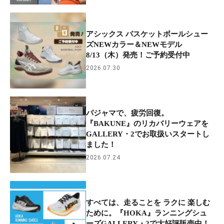
アシックス バスケットボールシュー
ズNEWカラー＆NEWモデル
8/13（木）発売！ご予約受付中
2026.07.30
パジャマで、疲労回復。
『BAKUNE』のリカバリーウェアを
GALLERY・2でお取扱いスタートし
ました！
2026.07.24
すべては、走ることを ラクに 楽しむ
ために。『HOKA』ランニングシュ
ーズGALLERY・2で大好評販売中！