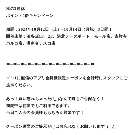
秋の3連休
ポイント5倍キャンペーン
期間：2024年10月12日（土）- 10月14日（月祝）3日間！
開催店舗：渋谷店1F、2F、港北ノースポート・モール店、吉祥寺
パルコ店、港南台テスコ店
〓─〓─〓─〓─〓─〓─〓─〓─〓─〓─〓─〓─〓
10/11に配信のアプリ会員様限定クーポンを会計時にスタッフにご
提示ください。
あっ！買い忘れちゃった(/_;)なんて時もご心配なく！
期間中は何度でもご利用できます。
当日ご入会の会員様ももちろん対象です！
クーポン画面のご提示だけはお忘れなくお願いします_(._.)_