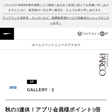
このたびの令和8年熊本地震により被害にあわれた皆様に謹んでお見舞い申しあげ
ますとともに、被災地の一日も早い復旧を、心よりお祈り申しあげます。
フロアガイド
ENGLISH
アップリンク吉祥寺、スシローなど、提携駐車場サービス対象外のショップがござ
います。
施設案内・アクセス
繁体字
フロアガイド
JP
イベント・ポップアップ
簡体字
ホーム
イベント
ニュース
アクセス
ニュース
한국어
レストラン・カフェ
ภาษาไทย
TAX FREE
日本語
5F
GALLERY・2
PARCOメンバーズ
JP
秋の3連休！アプリ会員様ポイント5倍