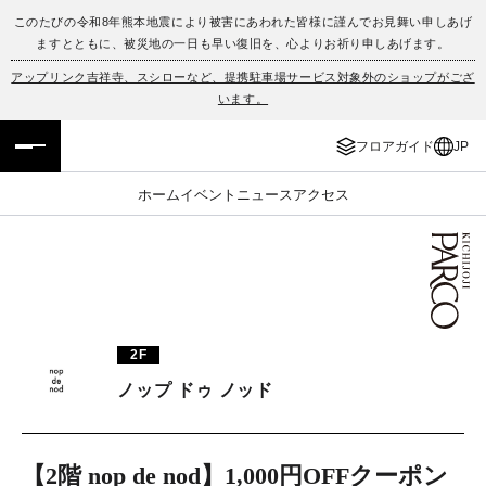
このたびの令和8年熊本地震により被害にあわれた皆様に謹んでお見舞い申しあげ
ますとともに、被災地の一日も早い復旧を、心よりお祈り申しあげます。
フロアガイド
ENGLISH
アップリンク吉祥寺、スシローなど、提携駐車場サービス対象外のショップがござ
います。
施設案内・アクセス
繁体字
フロアガイド
JP
イベント・ポップアップ
簡体字
ホーム
イベント
ニュース
アクセス
ニュース
한국어
レストラン・カフェ
ภาษาไทย
TAX FREE
日本語
2F
ノップ ドゥ ノッド
PARCOメンバーズ
JP
【2階 nop de nod】1,000円OFFクーポン