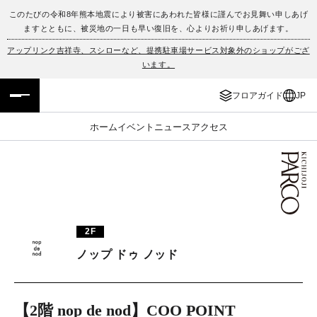
このたびの令和8年熊本地震により被害にあわれた皆様に謹んでお見舞い申しあげ
ますとともに、被災地の一日も早い復旧を、心よりお祈り申しあげます。
フロアガイド
ENGLISH
アップリンク吉祥寺、スシローなど、提携駐車場サービス対象外のショップがござ
います。
施設案内・アクセス
繁体字
フロアガイド
JP
イベント・ポップアップ
簡体字
ホーム
イベント
ニュース
アクセス
ニュース
한국어
レストラン・カフェ
ภาษาไทย
TAX FREE
日本語
2F
ノップ ドゥ ノッド
PARCOメンバーズ
JP
【2階 nop de nod】COO POINT