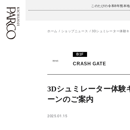
このたびの令和8年熊本
ホーム
ショップニュース
3Dシュミレーター体験
フロアガイド
ENGLISH
B1F
施設案内・アクセス
繁体字
CRASH GATE
イベント・ポップアップ
簡体字
ニュース
한국어
3Dシュミレーター体験
ーンのご案内
レストラン・カフェ
ภาษาไทย
TAX FREE
日本語
2025.01.15